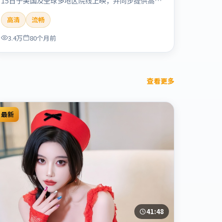
15日于美国及全球多地区院线上映，并同步提供高清
正版流媒体在线观看。剧情与看点：情感细腻动人，
高清
流畅
人物关系真实可信，适合喜欢温情叙事的观众。本片
适合检索「烈日晨星」「顾长卫」「爱情」「美国」
3.4万
80个月前
「2019」「2019-12-15上映」等关键词的影迷阅读
简介与主创信息。
查看更多
最新
41:48