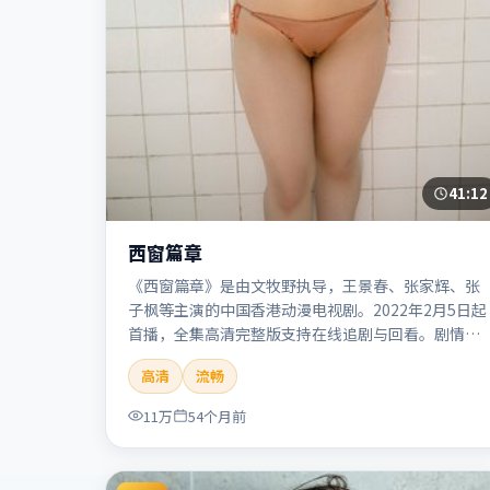
41:12
西窗篇章
《西窗篇章》是由文牧野执导，王景春、张家辉、张
子枫等主演的中国香港动漫电视剧。2022年2月5日起
首播，全集高清完整版支持在线追剧与回看。剧情与
看点：画风鲜明，想象力丰富，剧情适合青少年与动
高清
流畅
画爱好者。本片适合检索「西窗篇章」「文牧野」
「动漫」「中国香港」「2022」「2022-02-05上
11万
54个月前
映」等关键词的影迷阅读简介与主创信息。