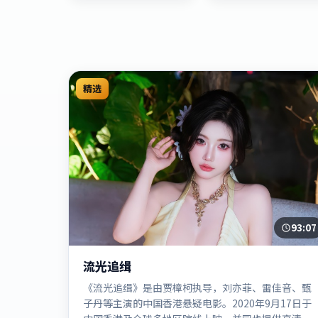
精选
93:07
流光追缉
《流光追缉》是由贾樟柯执导，刘亦菲、雷佳音、甄
子丹等主演的中国香港悬疑电影。2020年9月17日于