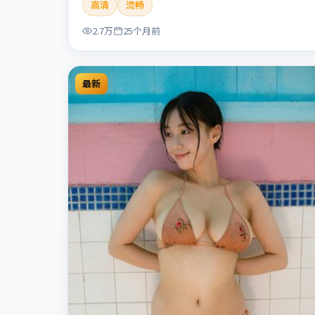
高清
流畅
人性灰色地带，张力十足，兼具社会观察与戏剧冲
突。本片适合检索「暗涌寓言」「丹尼斯·维伦纽
2.7万
25个月前
瓦」「犯罪」「中国香港」「2024」「2024-07-10
上映」等关键词的影迷阅读简介与主创信息。
最新