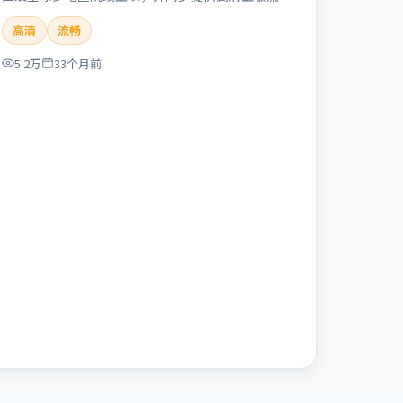
体在线观看。剧情与看点：聚焦案件与人性灰色地
高清
流畅
带，张力十足，兼具社会观察与戏剧冲突。本片适合
检索「失控回廊」「冯小刚」「犯罪」「英国」
5.2万
33个月前
「2023」「2023-11-16上映」等关键词的影迷阅读
简介与主创信息。