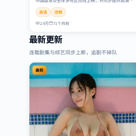
中国香港及全球多地区院线上映，并同步提供高清正
版流媒体在线观看。剧情与看点：悬念层层推进，线
高清
流畅
索相互勾连，结局出人意料，适合推理爱好者。本片
适合检索「流光追缉」「贾樟柯」「悬疑」「中国香
2.9万
71个月前
港」「2020」「2020-09-17上映」等关键词的影迷
阅读简介与主创信息。
最新更新
连载剧集与综艺同步上新，追剧不掉队
最新