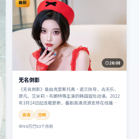
最新
26:08
无名倒影
《无名倒影》是由克里斯托弗·诺兰执导，古天乐、
廖凡、艾米莉·布朗特等主演的韩国冒险动漫。2022
年3月14日起连载更新，番剧高清资源支持在线播
放。剧情与看点：旅程险象环生，奇观与友情并行，
高清
流畅
带来沉浸式探险体验。本片适合检索「无名倒影」
「克里斯托弗·诺兰」「冒险」「韩国」「2022」
9.6万
53个月前
「2022-03-14上映」等关键词的影迷阅读简介与主创
信息。