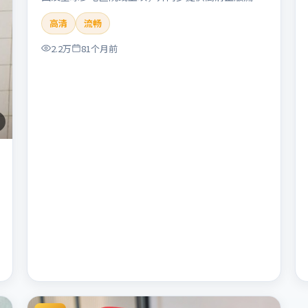
体在线观看。剧情与看点：悬念层层推进，线索相互
高清
流畅
勾连，结局出人意料，适合推理爱好者。本片适合检
索「暴雪远征」「朴赞郁」「悬疑」「美国」
2.2万
81个月前
「2019」「2019-11-22上映」等关键词的影迷阅读
简介与主创信息。