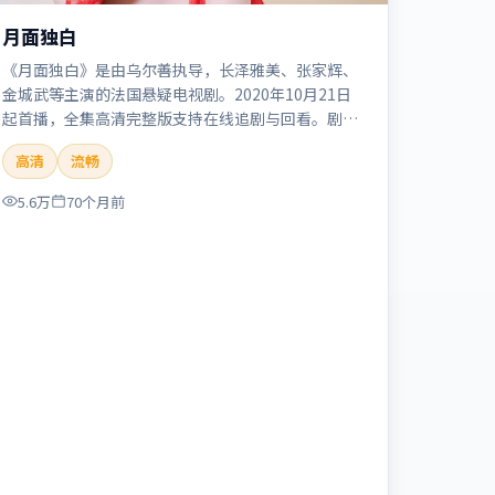
月面独白
《月面独白》是由乌尔善执导，长泽雅美、张家辉、
金城武等主演的法国悬疑电视剧。2020年10月21日
起首播，全集高清完整版支持在线追剧与回看。剧情
与看点：悬念层层推进，线索相互勾连，结局出人意
高清
流畅
料，适合推理爱好者。本片适合检索「月面独白」
「乌尔善」「悬疑」「法国」「2020」「2020-10-
5.6万
70个月前
21上映」等关键词的影迷阅读简介与主创信息。