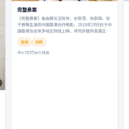
完整悬案
《完整悬案》是由顾长卫执导，全智贤、张家辉、张
子枫等主演的中国香港动作电影。2019年2月9日于中
国香港及全球多地区院线上映，并同步提供高清正版
流媒体在线观看。剧情与看点：动作场面密集，节奏
高清
流畅
明快，适合喜欢热血追缉与爆破场面的观众。本片适
合检索「完整悬案」「顾长卫」「动作」「中国香
4.7万
90个月前
港」「2019」「2019-02-09上映」等关键词的影迷
阅读简介与主创信息。