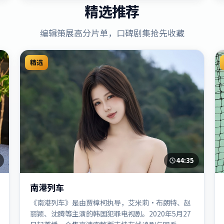
精选推荐
编辑策展高分片单，口碑剧集抢先收藏
精选
44:35
南港列车
《南港列车》是由贾樟柯执导，艾米莉·布朗特、赵
丽颖、沈腾等主演的韩国犯罪电视剧。2020年5月27