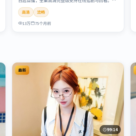
日起首播，全集高清完整版支持在线追剧与回看。剧
情与看点：聚焦案件与人性灰色地带，张力十足，兼
高清
流畅
具社会观察与戏剧冲突。本片适合检索「南港列车」
「贾樟柯」「犯罪」「韩国」「2020」「2020-05-
13万
75个月前
27上映」等关键词的影迷阅读简介与主创信息。
最新
99:14