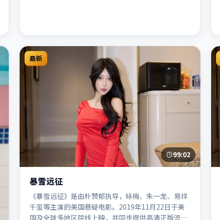
最新
99:02
暴雪远征
《暴雪远征》是由朴赞郁执导，咏梅、朱一龙、易烊
千玺等主演的美国悬疑电影。2019年11月22日于美
国及全球多地区院线上映，并同步提供高清正版流媒